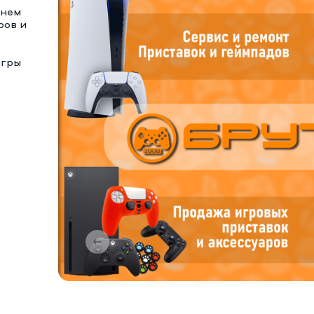
тнем
ров и
игры