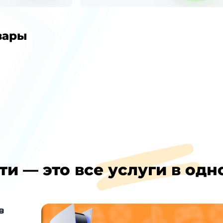
вары
ти — это все услуги в одн
в