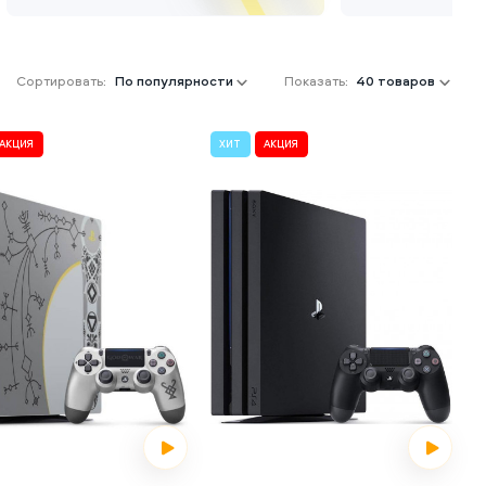
Сортировать:
По популярности
Показать:
40 товаров
АКЦИЯ
ХИТ
АКЦИЯ