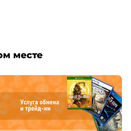
ом месте