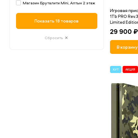
Магазин Бруталити Mini, Алтын 2 этаж
Игровая прис
1Tb PRO Rev.3
Показать
18 товаров
Limited Editio
29 900 
Сбросить
В корзину
ХИТ
АКЦИЯ