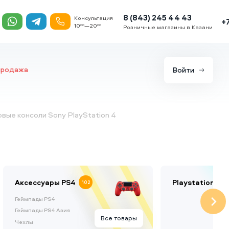
8 (843) 245 44 43
Консультация
+
10
—20
00
00
Розничные магазины в Казани
продажа
Войти
вые консоли Sony PlayStation 4
Аксессуары PS4
Playstation VR
102
Геймпады PS4
Геймпады PS4 Азия
Все товары
Чехлы