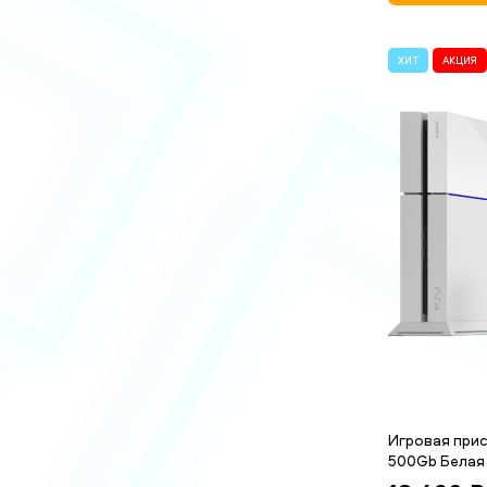
ХИТ
АКЦИЯ
Игровая прис
500Gb Белая 