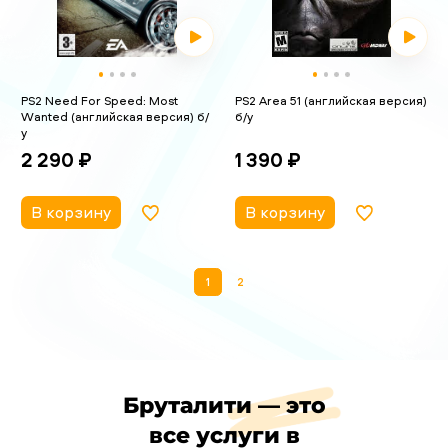
PS2 Need For Speed: Most
PS2 Area 51 (английская версия)
Wanted (английская версия) б/
б/у
у
1 390 ₽
2 290 ₽
В корзину
В корзину
1
2
Бруталити — это
все услуги в