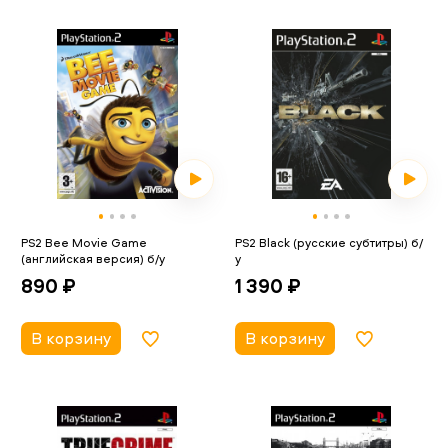
PS2 Bee Movie Game
PS2 Black (русские субтитры) б/
(английская версия) б/у
у
890 ₽
1 390 ₽
В корзину
В корзину