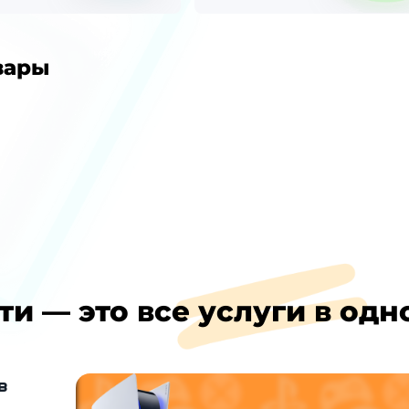
вары
ти — это все услуги в одн
в