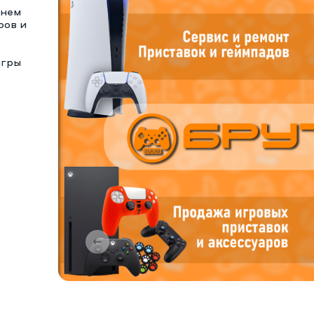
тнем
ров и
игры