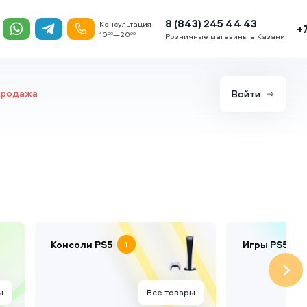
8 (843) 245 44 43
Консультация
+
10
—20
00
00
Розничные магазины в Казани
продажа
Войти
Консоли PS5
Игры PS5
1
59
ы
Все товары