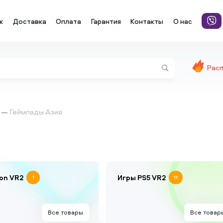
к
Доставка
Оплата
Гарантия
Контакты
О нас
Рас
Геймпады Азия
ion VR2
Игры PS5 VR2
1
11
Все товары
Все товар