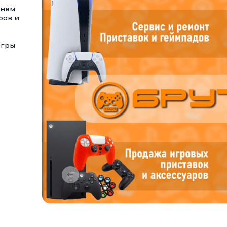
тнем
ров и
игры