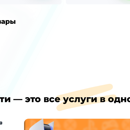
вары
ти — это все услуги в одн
в