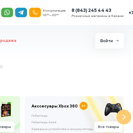
8 (843) 245 44 43
Консультация
+
10
—20
00
00
Розничные магазины в Казани
продажа
Войти
60
Акссесуары Xbox 360
34
Геймпады
Геймпады Азия
товары
Все товары
Зарядные устройства и аккумуляторы