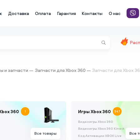
к
Доставка
Оплата
Гарантия
Контакты
О нас
Рас
ры и запчасти
Запчасти для Xbox 360
Запчасти для Xbox 3
Xbox 360
Игры Xbox 360
1
547
Видеоигры Xbox 360
Видеоигры Xbox 360 Kinect
Все товары
Все 
Код Активации XBOX Live