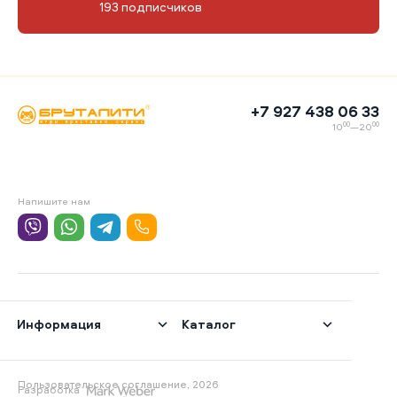
193 подписчиков
+7 927 438 06 33
00
00
10
—20
Напишите нам
Информация
Каталог
Пользовательское соглашение, 2026
Разработка