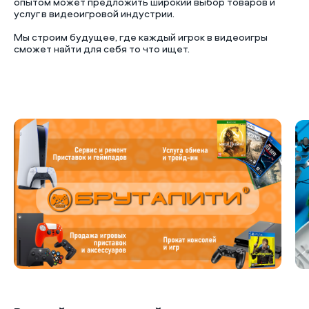
опытом может предложить широкий выбор товаров и
услуг в видеоигровой индустрии.
Мы строим будущее, где каждый игрок в видеоигры
сможет найти для себя то что ищет.
Б