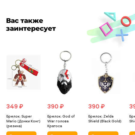
Вас также
заинтересует
349 ₽
390 ₽
390 ₽
3
Брелок: Super
Брелок: God of
Брелок: Zelda
Бр
Mario (Донки Конг)
War голова
Shield (Black Gold)
Shi
(резина)
Кратоса