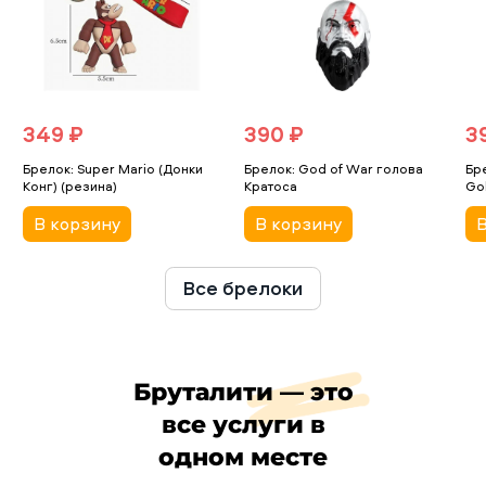
349 ₽
390 ₽
3
Брелок: Super Mario (Донки
Брелок: God of War голова
Бре
Конг) (резина)
Кратоса
Go
В корзину
В корзину
В
Все брелоки
Бруталити — это
все услуги в
одном месте