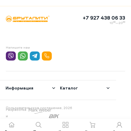
+7 927 438 06 33
00
00
10
—20
Напишите нам
Информация
Каталог
Пользовательское соглашение, 2026
Разработка
и