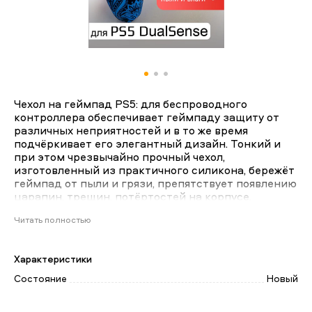
Чехол на геймпад PS5: для беспроводного
контроллера обеспечивает геймпаду защиту от
различных неприятностей и в то же время
подчёркивает его элегантный дизайн. Тонкий и
при этом чрезвычайно прочный чехол,
изготовленный из практичного силикона, бережёт
геймпад от пыли и грязи, препятствует появлению
царапин, трещин, потёртостей на корпусе.
СИДИТ КАК РОДНОЙ НА НОВЫХ ГЕЙМПАДАХ
Читать полностью
Силиконовый защитный чехол, специально
разработанный для новых геймпадов PlayStation
Характеристики
5!
УЛУЧШЕННЫЙ КОНТРОЛЬ В ИГРАХ
Состояние
Новый
Высококачественный материал со специальной