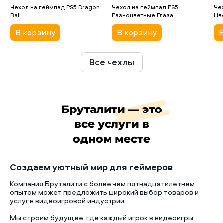
Чехол на геймпад PS5 Dragon
Чехол на геймпад PS5
Че
Ball
Разноцветные Глаза
Цв
В корзину
В корзину
В
Все чехлы
Бруталити — это
все услуги в
одном месте
Создаем уютный мир для геймеров
Компания Бруталити с более чем пятнадцатилетнем
опытом может предложить широкий выбор товаров и
услуг в видеоигровой индустрии.
Мы строим будущее, где каждый игрок в видеоигры