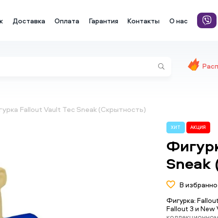
к
Доставка
Оплата
Гарантия
Контакты
О нас
Рас
урка Fallout Vault Tec Sneak (Скрытность)
ХИТ
АКЦИЯ
Фигурк
Sneak 
В избранно
Фигурка: Fallo
Fallout 3 и New
коллекционном