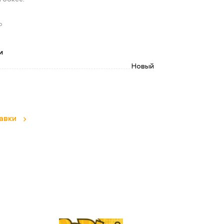
ю
и
Новый
авки