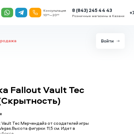
8 (843) 245 44 43
Консультация
+
10
—20
00
00
Розничные магазины в Казани
продажа
Войти
а Fallout Vault Tec
(Скрытность)
е
ut Vault Tec Мерчендайз от создателей игры
 Vegas.Высота фигурки: 11,5 см. Идет в
 боксе.