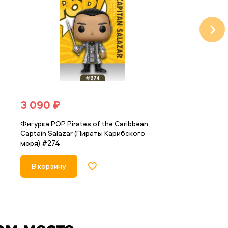
3 090 ₽
2 390 ₽
Фигурка POP Pirates of the Caribbean
Фигурка POP F
Captain Salazar (Пираты Карибского
Меркьюри) #18
моря) #274
В корзину
В корзину