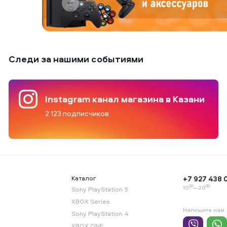
Следи за нашими событиями
Instagram канал магазина в Казани
2 123 подписчиков
я
Каталог
+7 927 438 
00
00
10
—20
Sony PlayStation 5
XBOX Series
Напишите нам
Sony PlayStation 4
XBOX ONE