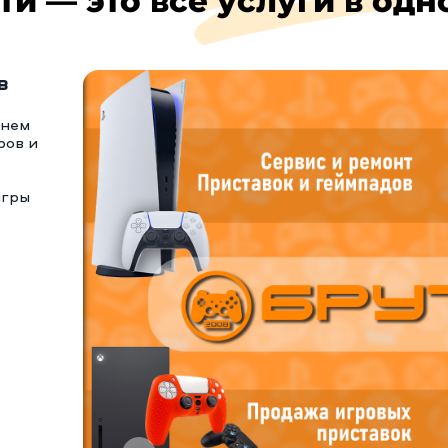
ти — это все услуги в одн
в
тнем
ров и
игры