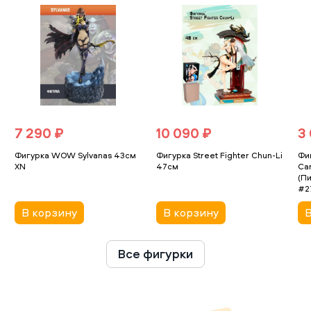
7 290 ₽
10 090 ₽
3
Фигурка WOW Sylvanas 43см
Фигурка Street Fighter Chun-Li
Фиг
XN
47см
Car
(П
#2
В корзину
В корзину
В
Все фигурки