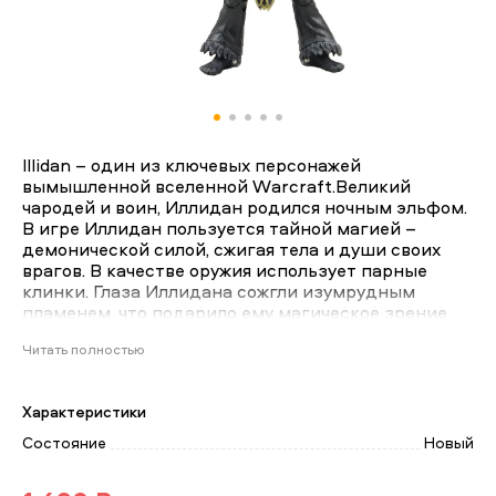
Illidan – один из ключевых персонажей
вымышленной вселенной Warcraft.Великий
чародей и воин, Иллидан родился ночным эльфом.
В игре Иллидан пользуется тайной магией –
демонической силой, сжигая тела и души своих
врагов. В качестве оружия использует парные
клинки. Глаза Иллидана сожгли изумрудным
пламенем, что подарило ему магическое зрение,
от которого не могут укрыться ни демоны, ни
Читать полностью
нежить.Фантастическая прорисовка мельчайших
деталей, статуэтка выглядит реалистично и
узнаваемо. Все фигурки этой серии выпускаются
Характеристики
ограниченным тиражом. Обладает
дополнительными элементами: два меча, хвост на
Состояние
Новый
голову. Отличный подарок для игрока и
прекрасное дополнение коллекции World of