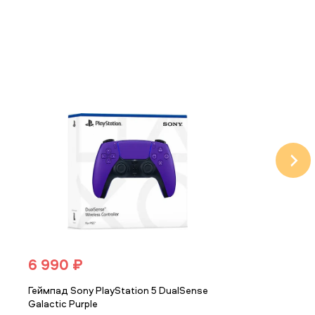
6 990 ₽
6 990 ₽
Геймпад Sony PlayStation 5 DualSense
Геймпад Sony P
Galactic Purple
Starlight Blue