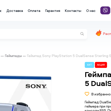
к
Доставка
Оплата
Гарантия
Контакты
О нас
Рас
Геймпады
Геймпад Sony PlayStation 5 DualSense Sterling S
ХИТ
АКЦИЯ
Геймпа
5 DualS
В избранно
Геймпад DualS
геймера при пр
консоли PS5. 