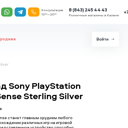
8 (843) 245 44 43
Консультация
+
10
—20
00
00
Розничные магазины в Казани
продажа
Войти
ilver
д Sony PlayStation
ense Sterling Silver
е
ense станет главным орудием любого
охождении различных игр на игровой
Представленное устройство способно