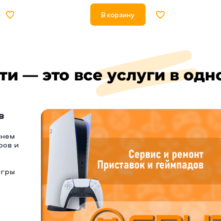
В корзину
ти — это все услуги в одн
в
тнем
ров и
игры