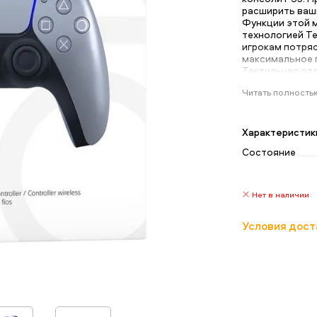
расширить ваш
Функции этой 
технологией T
игрокам потря
максимальное 
Тактильная отд
спектр ощущен
Читать полность
Геймпад DualS
курками, встро
игроки получа
сопротивления,
Характеристик
контроллера от
Состояние
сможете держат
малейшего дис
система позвол
тиммейтами бе
Нет в наличии
к ПК потребует
подключения по
Условия дост
(данные аксесс