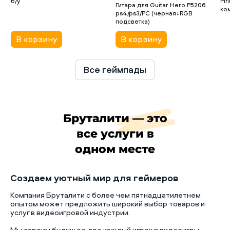
б/у
Pi
Гитара для Guitar Hero P5206
ко
ps4/ps3/PC (черная+RGB
подсветка)
В корзину
В корзину
Все геймпады
Бруталити — это
все услуги в
одном месте
Создаем уютный мир для геймеров
Компания Бруталити с более чем пятнадцатилетнем
опытом может предложить широкий выбор товаров и
услуг в видеоигровой индустрии.
Мы строим будущее, где каждый игрок в видеоигры