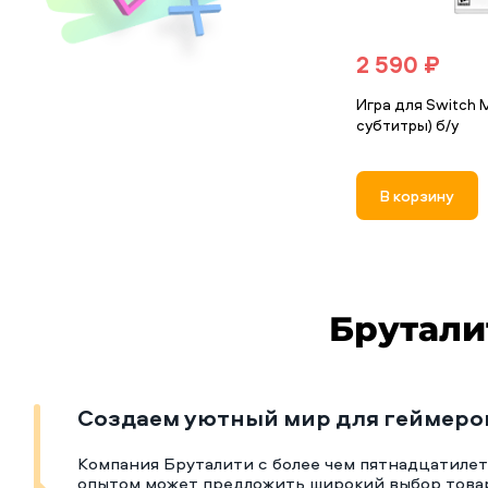
2 590 ₽
Игра для Switch M
субтитры) б/у
В корзину
Брутали
Создаем уютный мир для геймеро
Компания Бруталити с более чем пятнадцатиле
опытом может предложить широкий выбор това