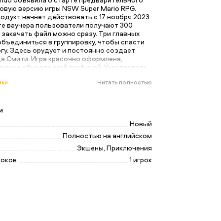
овую версию игры NSW Super Mario RPG.
одукт начнет действовать с 17 ноября 2023
те ваучера пользователи получают 300
 закачать файл можно сразу. Три главных
бъединиться в группировку, чтобы спасти
гу. Здесь орудует и постоянно создает
а Смити. Игра красочно оформлена,
имание обновленной графикой. Участвовать
жно в одиночку и в компании друзей (до
ики
Читать полностью
 Продукт можно воспроизводить на консоли,
и компьютере. Для установки потребуется 8
ание стандартное, на английском языке,
срочно.
и
Новый
Полностью на английском
Экшены, Приключения
роков
1 игрок