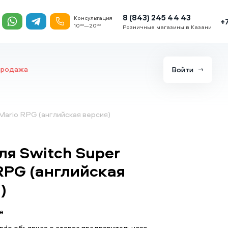
8 (843) 245 44 43
Консультация
+
10
—20
00
00
Розничные магазины в Казани
продажа
Войти
Mario RPG (английская версия)
ля Switch Super
RPG (английская
)
е
endo объявила о старте предварительного