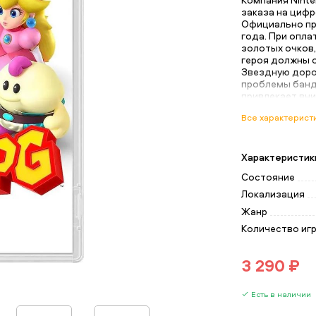
заказа на цифр
Официально пр
года. При опла
золотых очков,
героя должны о
Звездную доро
проблемы банд
привлекает вн
в сражениях мо
Все характерист
трех человек).
телевизоре ил
Гб памяти. Изд
действует бес
Характеристик
Состояние
Локализация
Жанр
Количество иг
3 290 ₽
Есть в наличии