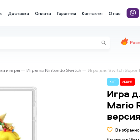
к
Доставка
Оплата
Гарантия
Контакты
О нас
Рас
ки и игры
Игры на Nintendo Switch
Игра для Switch Super 
ХИТ
АКЦИЯ
Игра д
Mario 
версия
В избранно
Компания Nint