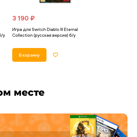
3 190 ₽
3 290 ₽
Игра для Switch Diablo III Eternal
Игра для Switc
б/у
Collection (русская версия) б/у
субтитры)
В корзину
В корзину
ом месте