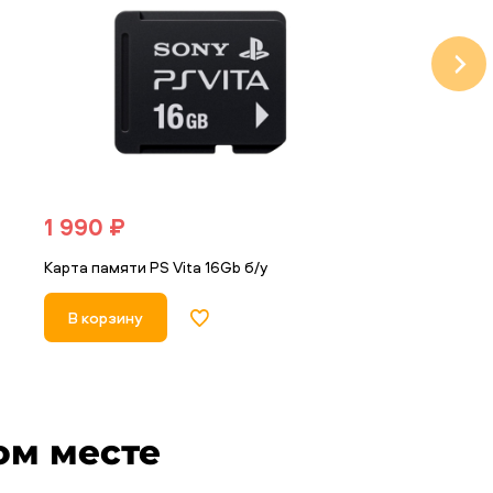
1 990 ₽
390 ₽
Карта памяти PS Vita 16Gb б/у
Переходник для
В корзину
В корзину
ом месте