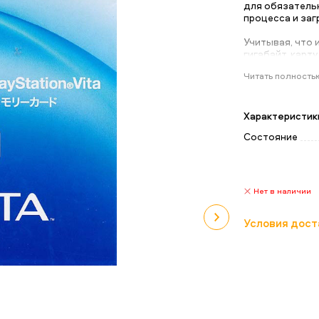
для обязатель
процесса и загр
Учитывая, что и
гигабайт, карт
принципу "чем 
Читать полность
очищать в итог
удалять нужны
понадобится с
Характеристик
Состояние
Нет в наличии
Условия дост