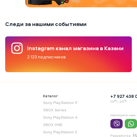
Следи за нашими событиями
Instagram канал магазина в Казани
2 123 подписчиков
я
Каталог
+7 927 438 
00
00
10
—20
Sony PlayStation 5
XBOX Series
Напишите нам
Sony PlayStation 4
XBOX ONE
Sony PlayStation 3
Разработка