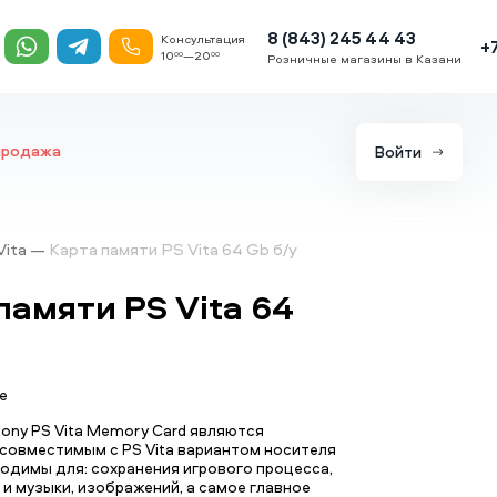
8 (843) 245 44 43
Консультация
+
10
—20
00
00
Розничные магазины в Казани
продажа
Войти
Vita
Карта памяти PS Vita 64 Gb б/у
памяти PS Vita 64
е
ony PS Vita Memory Card являются
совместимым с PS Vita вариантом носителя
одимы для: сохранения игрового процесса,
 и музыки, изображений, а самое главное