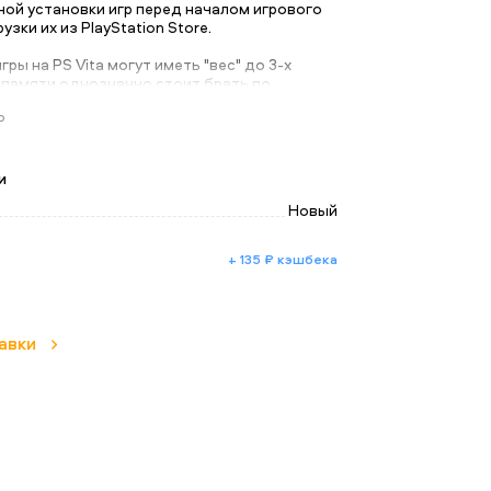
ной установки игр перед началом игрового
узки их из PlayStation Store.
гры на PS Vita могут иметь "вес" до 3-х
у памяти однозначно стоит брать по
больше объем - тем лучше", чтобы не
ю
е сохранения игровых процессов и не
е файлы или любимые игры, когда
вободная память на карте.
и
Новый
+ 135 ₽ кэшбека
авки