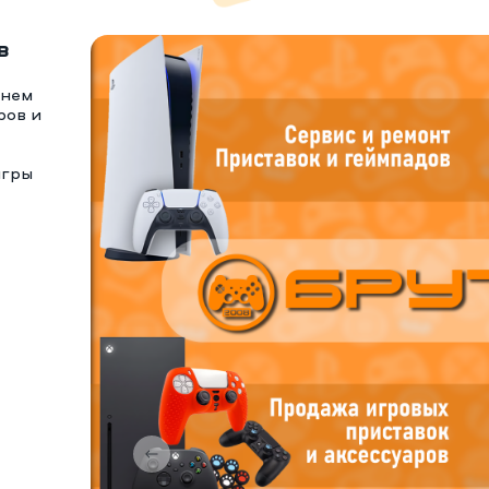
в
тнем
ров и
игры