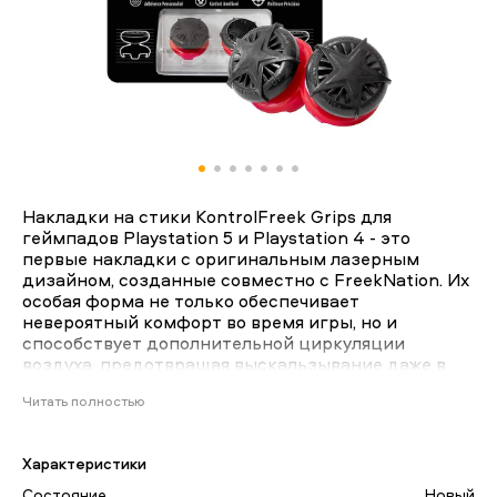
Накладки на стики KontrolFreek Grips для
геймпадов Playstation 5 и Playstation 4 - это
первые накладки с оригинальным лазерным
дизайном, созданные совместно с FreekNation. Их
особая форма не только обеспечивает
невероятный комфорт во время игры, но и
способствует дополнительной циркуляции
воздуха, предотвращая выскальзывание даже в
самые эпичные моменты. Накладки выполнены из
Читать полностью
качественного, как правило, силикона или мягкой
резины, их нереально стереть во время игры, а
одеваются накладки на стики с натяжением, что
Характеристики
исключает их спадание во время игры или
транспортировки контроллера/геймпада. Высокие
Состояние
Новый