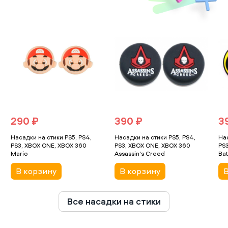
избежать появления мозолей. Кроме того, они
обладают еще и повышающими сцепными
свойствами, за выступающие на поверхности
элементы пальцы цепляются во время игры и не
соскальзывают, также становится проще
управлять стиком с помощью захвата ногтем или
краем фаланги за выступающий элемент на
поверхности накладки.
290 ₽
390 ₽
3
Насадки на стики PS5, PS4,
Насадки на стики PS5, PS4,
Нас
PS3, XBOX ONE, XBOX 360
PS3, XBOX ONE, XBOX 360
PS
Mario
Assassin's Creed
Ba
В корзину
В корзину
В
Все насадки на стики