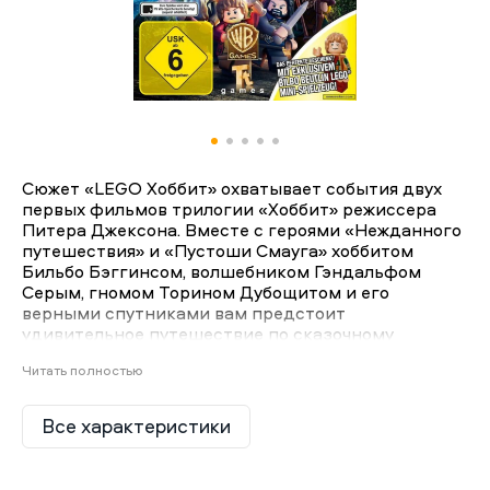
Сюжет «LEGO Хоббит» охватывает события двух
первых фильмов трилогии «Хоббит» режиссера
Питера Джексона. Вместе с героями «Нежданного
путешествия» и «Пустоши Смауга» хоббитом
Бильбо Бэггинсом, волшебником Гэндальфом
Серым, гномом Торином Дубощитом и его
верными спутниками вам предстоит
удивительное путешествие по сказочному
Средиземью – от уютного Шира к древнему
Читать полностью
гномьему королевству Эребор. В «LEGO Хоббит»
вам предстоит взять на себя роль любимых
персонажей – Бильбо, Гэндальфа и всех
Все характеристики
тринадцати гномов: Торина, Фили, Кили, Оина,
Глоина, Двалина, Балина, Бифура, Бофура, Бомбура,
Дори, Нори и Ори. Каждый из них обладает