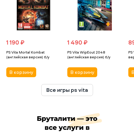
1 190 ₽
1 490 ₽
8
PS Vita Mortal Kombat
PS Vita WipEout 2048
PS 
(английская версия) б/у
(английская версия) б/у
вер
В корзину
В корзину
В
Все игры ps vita
Бруталити — это
все услуги в