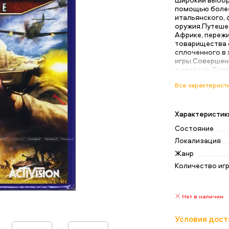
помощью более
итальянского,
оружия.Путеше
Африке, переж
товарищества 
сплоченного в 
игры.Совершен
анимация. Теп
прикрытие окр
Все характерист
такие как обхо
и маневрирова
на события на
точной боевой
Характеристик
Состояние
Локализация
Жанр
Количество иг
Нет в наличии
Условия дост