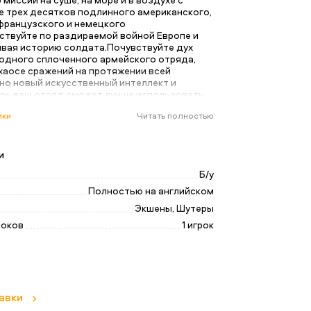
 трех десятков подлинного американского,
 французского и немецкого
ствуйте по раздираемой войной Европе и
ивая историю солдата.Почувствуйте дух
одного сплоченного армейского отряда,
хаосе сражений на протяжении всей
но новый искусственный интеллект и
ерь ваш отряд сможет лучше использовать
ужающей среды и тактические маневры,
ики
Читать полностью
д с фланга, охват и поведение при стрельбе
нии.Слушайте, как ваши союзники реагируют
 поле битвы с помощью контекстуально
 болтовни.
и
Б/у
Полностью на английском
Экшены, Шутеры
роков
1 игрок
авки