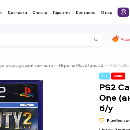
к
Доставка
Оплата
Гарантия
Контакты
О нас
Рас
гры, аксессуары и запчасти
Игры на PlayStation 2
PS2 Call o
ХИТ
АКЦИЯ
PS2 Cal
One (а
б/у
В избранно
Широкий выбор 