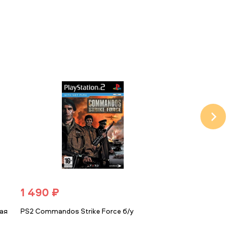
990 ₽
1 490 ₽
PS2 Ice Age 2 
Период 2) (анг
кая
PS2 Commandos Strike Force б/у