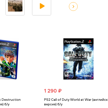
1 290 ₽
c Destruction
PS2 Call of Duty World at War (английс
я) б/у
версия) б/у