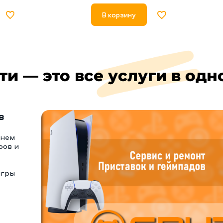
В корзину
ти — это все услуги в одн
в
тнем
ров и
игры