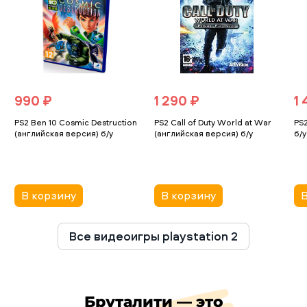
990 ₽
1 290 ₽
1
PS2 Ben 10 Cosmic Destruction
PS2 Call of Duty World at War
PS
(английская версия) б/у
(английская версия) б/у
б/у
В корзину
В корзину
В
Все видеоигры playstation 2
Бруталити — это