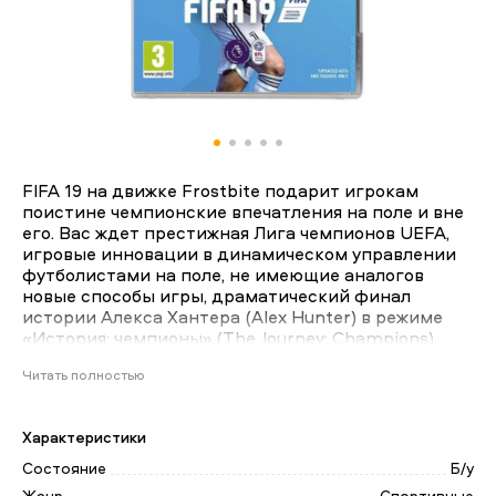
FIFA 19 на движке Frostbite подарит игрокам
поистине чемпионские впечатления на поле и вне
его. Вас ждет престижная Лига чемпионов UEFA,
игровые инновации в динамическом управлении
футболистами на поле, не имеющие аналогов
новые способы игры, драматический финал
истории Алекса Хантера (Alex Hunter) в режиме
«История: чемпионы» (The Journey: Champions),
новые варианты популярного режима FIFA
Читать полностью
Ultimate Team, дополнительные лиги в режиме
карьеры Career Mode и многое другое. FIFA 19
готовит чемпионов! ЛИГА ЧЕМПИОНОВ UEFA
Характеристики
CHAMPIONS LEAGUE / ЛИГА ЕВРОПЫ UEFA
EUROPA LEAGUE/ СУПЕРКУБОК UEFA SUPER CUP
Состояние
Б/у
Лучший в мире клубный футбол в разных режимах
Жанр
Спортивные