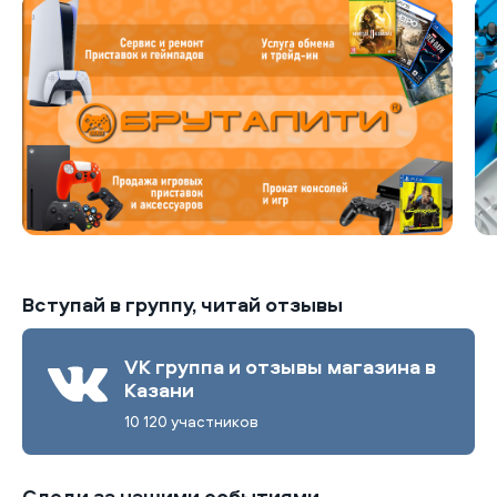
чем лучше вы рассчитаете время, тем точнее и
мощнее будет удар, а неточные удары вряд ли
достигнут цели. Будь то удар за пределами
площадки, удар головой или ловкое касание,
точное завершение удара добавляет новый
уровень контроля и повышает вероятность гола.
Real Player Motion Technology: система анимации,
радикально меняющая игру, которая помогла
раскрыть характер игроков и их личные
особенности в EA SPORTS FIFA, возвращается в
более масштабной версии. Улучшенная анимация
тактического прикрытия, баланса столкновений и
физических приемов (tactical shielding, impact
balancing и physical jostles) делает движения
Вступай в группу, читай отзывы
игроков реалистичными, как никогда прежде.
VK группа и отзывы магазина в
Казани
10 120 участников
Следи за нашими событиями