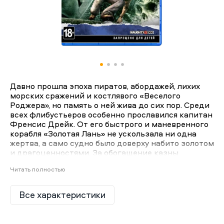
Давно прошла эпоха пиратов, абордажей, лихих
морских сражений и костлявого «Веселого
Роджера», но память о ней жива до сих пор. Среди
всех флибустьеров особенно прославился капитан
Френсис Дрейк. От его быстрого и маневренного
корабля «Золотая Лань» не ускользала ни одна
жертва, а само судно было доверху набито золотом
и драгоценностями. За обогащение казны
английская королева даже пожаловала Френсису
Читать полностью
рыцарский титул. Благодаря своим успешным
походам и несметным сокровищам, он стал самым
известным пиратом в мире. Умер Дрейк, как и
Все характеристики
подобает настоящему морскому волку, на своем
корабле во время очередного плавания. Спустя
четыреста лет в гробу пирата находят ключ,