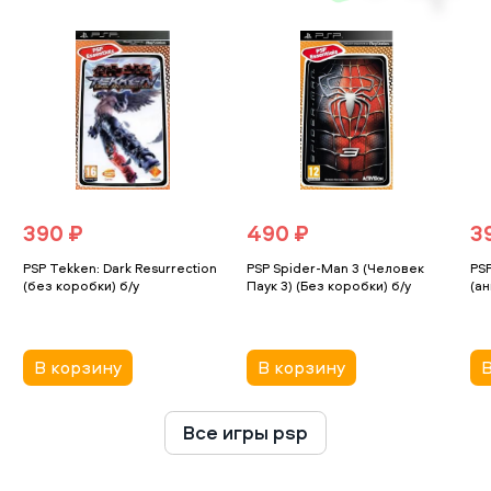
390 ₽
490 ₽
3
PSP Tekken: Dark Resurrection
PSP Spider-Man 3 (Человек
PSP
(без коробки) б/у
Паук 3) (Без коробки) б/у
(ан
В корзину
В корзину
В
Все игры psp