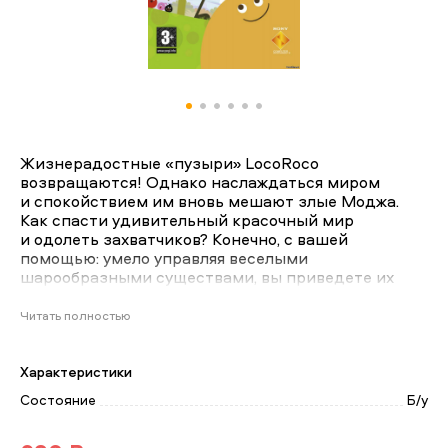
Жизнерадостные «пузыри» LocoRoco
возвращаются! Однако наслаждаться миром
и спокойствием им вновь мешают злые Моджа.
Как спасти удивительный красочный мир
и одолеть захватчиков? Конечно, с вашей
помощью: умело управляя веселыми
шарообразными существами, вы приведете их
к победе и справитесь со всеми врагами. Чтобы
заставить малышей двигаться, нужно кренить их
Читать полностью
мир в разные стороны — такое необычное
управление делает вселенную LocoRoco
уникальной.
Характеристики
Состояние
Б/у
Однако на этот раз Моджа очень сильны.