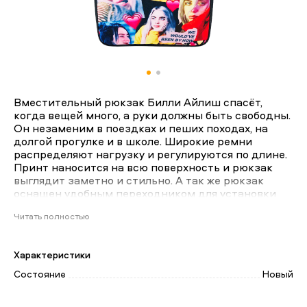
Вместительный рюкзак Билли Айлиш спасёт,
когда вещей много, а руки должны быть свободны.
Он незаменим в поездках и пеших походах, на
долгой прогулке и в школе. Широкие ремни
распределяют нагрузку и регулируются по длине.
Принт наносится на всю поверхность и рюкзак
выглядит заметно и стильно. А так же рюкзак
оснащен удобным переходником для установки
powerbank
Читать полностью
Этот товар вы сможете купить в магазинах
Характеристики
Бруталити или на сайте brutalitygame.ru
Состояние
Новый