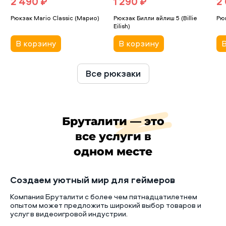
2 490 ₽
1 290 ₽
2
Рюкзак Mario Classic (Марио)
Рюкзак Билли айлиш 5 (Billie
Рю
Eilish)
В корзину
В корзину
В
Все рюкзаки
Бруталити — это
все услуги в
одном месте
Создаем уютный мир для геймеров
Компания Бруталити с более чем пятнадцатилетнем
опытом может предложить широкий выбор товаров и
услуг в видеоигровой индустрии.