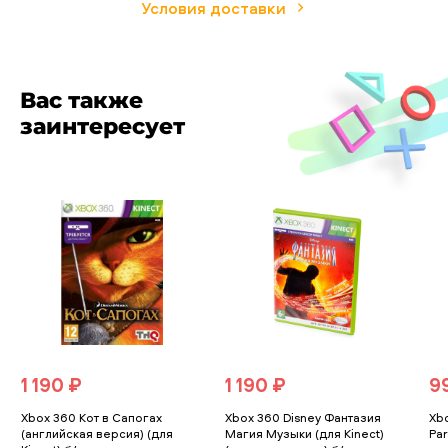
Условия доставки
Вас также
заинтересует
1 190 ₽
1 190 ₽
9
Xbox 360 Кот в Сапогах
Xbox 360 Disney Фантазия
Xbo
(английская версия) (для
Магия Музыки (для Kinect)
Par