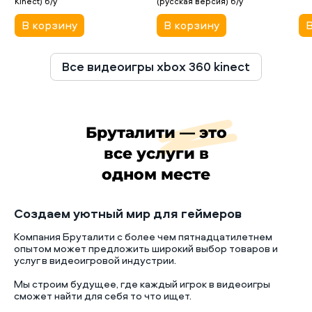
Kinect) б/у
(русская версия) б/у
В корзину
В корзину
В
Все видеоигры xbox 360 kinect
Бруталити — это
все услуги в
одном месте
Создаем уютный мир для геймеров
Компания Бруталити с более чем пятнадцатилетнем
опытом может предложить широкий выбор товаров и
услуг в видеоигровой индустрии.
Мы строим будущее, где каждый игрок в видеоигры
сможет найти для себя то что ищет.