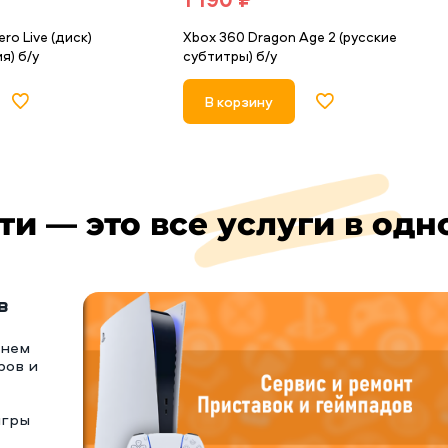
ro Live (диск)
Xbox 360 Dragon Age 2 (русские
я) б/у
субтитры) б/у
В корзину
ти — это все услуги в одн
в
тнем
ров и
игры