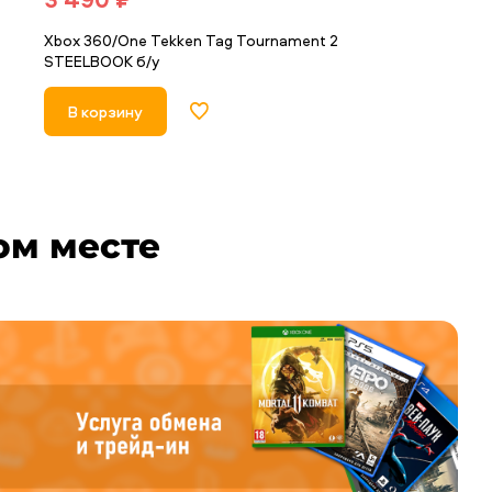
Xbox 360/One Tekken Tag Tournament 2
Xbox 360 Minec
STEELBOOK б/у
б/у
В корзину
В корзину
ом месте