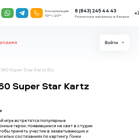
8 (843) 245 44 43
Консультация
+
10
—20
00
00
Розничные магазины в Казани
продажа
Войти
 360 Super Star Kartz б/у
60 Super Star Kartz
е
ой игре встретятся популярные
нные герои, появившиеся на свет в студии
тобы принять участие в захватывающих и
селых состязаниях по картингу. Гонки