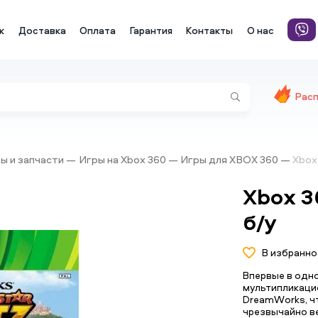
к
Доставка
Оплата
Гарантия
Контакты
О нас
Рас
ры и запчасти
Игры на Xbox 360
Игры для XBOX 360
Xbox
Xbox 3
б/у
В избранно
Впервые в одн
мультипликацио
DreamWorks, ч
чрезвычайно ве