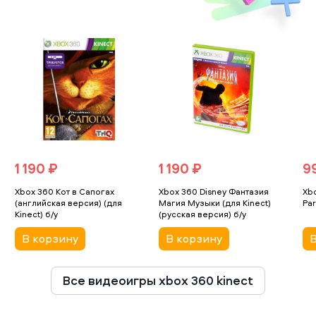
1 190 ₽
1 190 ₽
9
Xbox 360 Кот в Сапогах
Xbox 360 Disney Фантазия
Xbo
(английская версия) (для
Магия Музыки (для Kinect)
Par
Kinect) б/у
(русская версия) б/у
В корзину
В корзину
В
Все видеоигры xbox 360 kinect