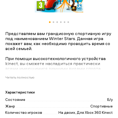
Представляем вам грандиозную спортивную игру
под наименованием Winter Stars. Данная игра
покажет вам, как необходимо проводить время со
всей семьей.
При помощи высокотехнологичного устройства
kinect, вы сможете насладиться практически
всеми имеющимися зимними видами спорта.
Раньше игры, выпускающиеся под устройство
Читать полностью
kinect, имели некий мультяшный вид, однако
теперь все по-другому. Вы сможете насладиться
великолепными спортивными баталиями и
Характеристики
потрясающим реализмом.
Состояние
Б/у
В данной игре все спортсмены проработаны до
Жанр
Спортивные
мельчайших подробностей. Окружение изумляет и
Количество игроков
На двоих, Для Xbox 360 Kinect
завораживает. Лишь представьте, огромные