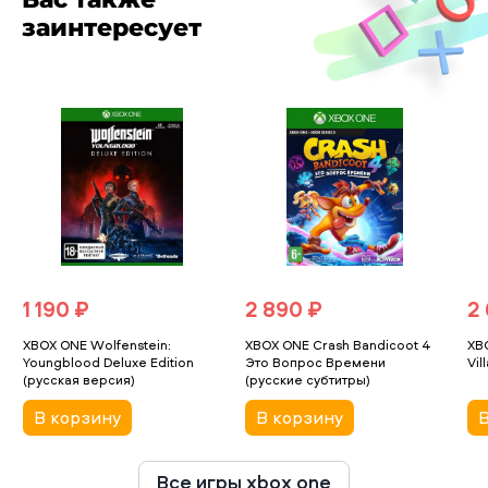
заинтересует
1 190 ₽
2 890 ₽
2
XBOX ONE Wolfenstein:
XBOX ONE Crash Bandicoot 4
XBO
Youngblood Deluxe Edition
Это Вопрос Времени
Vil
(русская версия)
(русские субтитры)
В корзину
В корзину
В
Все игры xbox one