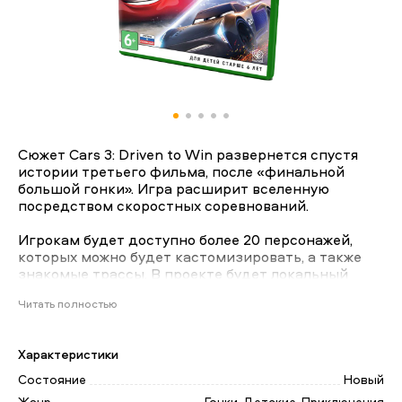
Сюжет Cars 3: Driven to Win развернется спустя
истории третьего фильма, после «финальной
большой гонки». Игра расширит вселенную
посредством скоростных соревнований.
Игрокам будет доступно более 20 персонажей,
которых можно будет кастомизировать, а также
знакомые трассы. В проекте будет локальный
мультиплеер с разделением экрана (можно играть
Читать полностью
вдвоем). Игроки смогут проходить задания вместе
и соревноваться.
Характеристики
Этот товар вы сможете купить в магазинах
Бруталити или на сайте brutalitygame.ru
Состояние
Новый
Жанр
Гонки, Детские, Приключения