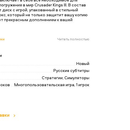
гружения в мир Crusader Kings III. В состав
 диск с игрой, упакованный в стильный
окс, который не только защитит вашу копию
нет прекрасным дополнением к вашей
ики
Читать полностью
и
Новый
Русские субтитры
Стратегии, Симуляторы
роков
Многопользовательская игра, 1 игрок
авки