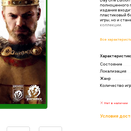
полноценного по
издания входит
пластиковый б
игры, но и ста
коллекции.
Все характерист
Характеристик
Состояние
Локализация
Жанр
Количество иг
Нет в наличии
Условия дост