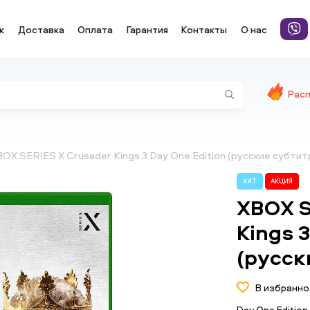
к
Доставка
Оплата
Гарантия
Контакты
О нас
Рас
OX SERIES X Crusader Kings 3 Day One Edition (русские субтит
ХИТ
АКЦИЯ
XBOX S
Kings 
(русск
В избранно
Day One Editio