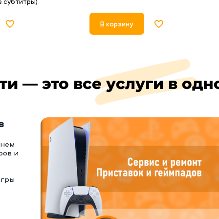
е субтитры)
В корзину
ти — это все услуги в одн
в
тнем
ров и
игры