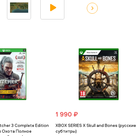
1 990 ₽
cher 3 Complete Edition
XBOX SERIES X Skull and Bones (русски
я Охота Полное
субтитры)