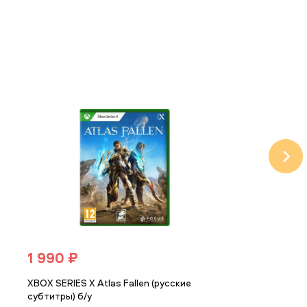
1 990 ₽
2 790 ₽
е
XBOX SERIES X Atlas Fallen (русские
XBOX SERIES X 
субтитры) б/у
(русские субти