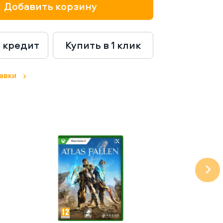
и новую Лигу конференций УЕФА, — только в
Добавить корзину
в кредит
Купить в 1 клик
авки