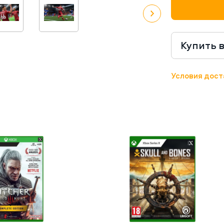
Либертадорес 
FIFA 22.
Купить 
Условия дост