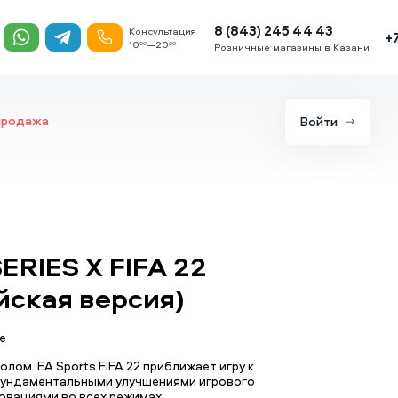
8 (843) 245 44 43
Консультация
+
10
—20
00
00
Розничные магазины в Казани
продажа
Войти
ERIES X FIFA 22
йская версия)
е
лом. EA Sports FIFA 22 приближает игру к
фундаментальными улучшениями игрового
овациями во всех режимах.