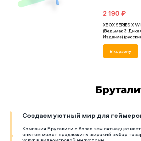
2 190 ₽
XBOX SERIES X Wit
(Ведьмак 3: Дика
Издание) (русски
В корзину
Брутали
Создаем уютный мир для геймеро
Компания Бруталити с более чем пятнадцатиле
опытом может предложить широкий выбор това
услуг в видеоигровой индустрии.