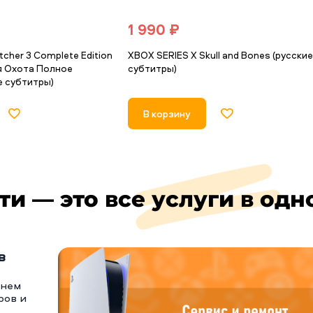
1 990 ₽
cher 3 Complete Edition
XBOX SERIES X Skull and Bones (русски
я Охота Полное
субтитры)
е субтитры)
В корзину
ти — это все услуги в одн
в
тнем
ров и