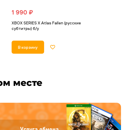
1 990 ₽
2 790 ₽
е
XBOX SERIES X Atlas Fallen (русские
XBOX SERIES X 
субтитры) б/у
(русские субти
В корзину
В корзину
ом месте