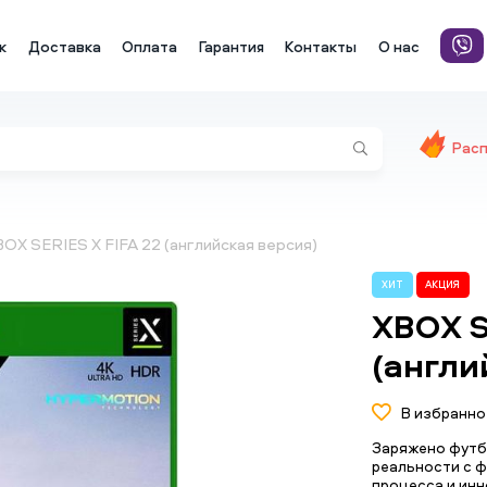
к
Доставка
Оплата
Гарантия
Контакты
О нас
Рас
OX SERIES X FIFA 22 (английская версия)
ХИТ
АКЦИЯ
XBOX S
(англи
В избранно
Заряжено футбо
реальности с 
процесса и инн