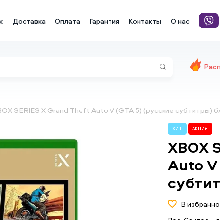
к
Доставка
Оплата
Гарантия
Контакты
О нас
Рас
OX SERIES X Grand Theft Auto V (GTA 5) (русские субтитры) б
ХИТ
АКЦИЯ
XBOX S
Auto V
субтит
В избранно
Лос-Сантос – г