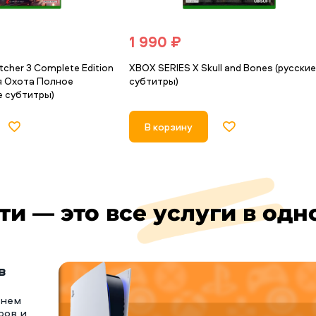
1 990 ₽
cher 3 Complete Edition
XBOX SERIES X Skull and Bones (русски
я Охота Полное
субтитры)
е субтитры)
В корзину
ти — это все услуги в одн
в
тнем
ров и