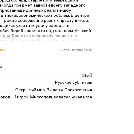
Некогда предмет зависти всего западного
 пристанище дрянных реалити-шоу,
в тисках экономических проблем. В центре
– троица совершенно разных преступников,
щихся ухватить удачу за хвост в
йся борьбе за место под солнцем. Бывший
банды Франклин старается завязать с
едший от дел грабитель банков Майкл
что в честной жизни все не так радужно, как
ики
Читать полностью
ь. Повернутый на насилии псих Тревор
от одного дельца к другому в надежде
й куш. Исчерпав варианты, эти трое ставят
нные жизни и учиняют серию дерзких
и
оторых – или пан, или пропал.
Новый
Русские субтитры
Открытый мир, Экшены, Приключения
роков
1 игрок, Многопользовательская игра