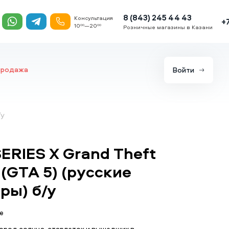
8 (843) 245 44 43
Консультация
+
10
—20
00
00
Розничные магазины в Казани
продажа
Войти
/у
ERIES X Grand Theft
 (GTA 5) (русские
ры) б/у
е
ород солнца, старлеток и вышедших в