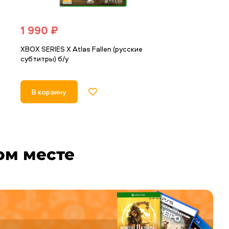
1 990 ₽
2 790 ₽
е
XBOX SERIES X Atlas Fallen (русские
XBOX SERIES X 
субтитры) б/у
(русские субти
В корзину
В корзину
ом месте