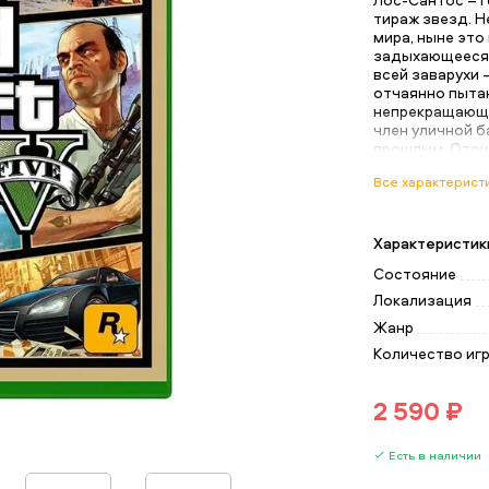
тираж звезд. 
мира, ныне это
задыхающееся 
всей заварухи 
отчаянно пытаю
непрекращающе
член уличной 
прошлым. Отош
обнаруживает, 
Все характерист
представлялос
перебивается 
сорвать крупны
на кон собстве
Характеристик
ограблений, в к
Состояние
Локализация
Жанр
Количество иг
2 590 ₽
Есть в наличии