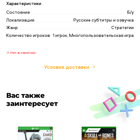
устоявшиеся традиции. Города поднимаются из
Характеристики
руин, а в сельской местности начинается эпоха
Состояние
Б/у
Iron Harvest. Крестьяне находят остатки
Локализация
Русские субтитры и озвучка
шагающих роботов, сражавшихся на полях
сражений Мировой войны.
Жанр
Стратегии
Количество игроков
1 игрок, Многопользовательская игра
Нет в наличии
Условия доставки
Вас также
заинтересует