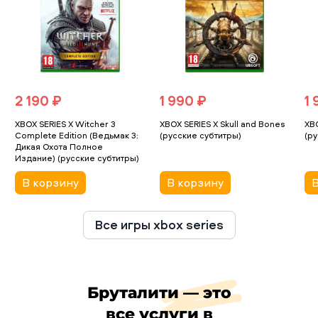
2 190 ₽
1 990 ₽
1 
XBOX SERIES X Witcher 3
XBOX SERIES X Skull and Bones
XBO
Complete Edition (Ведьмак 3:
(русские субтитры)
(ру
Дикая Охота Полное
Издание) (русские субтитры)
В корзину
В корзину
В
Все игры xbox series
Бруталити — это
все услуги в