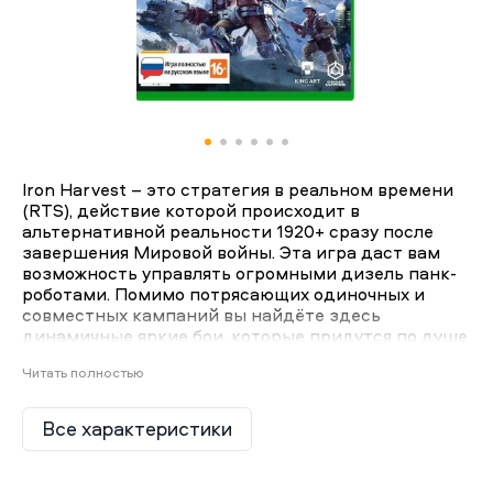
Iron Harvest – это стратегия в реальном времени
(RTS), действие которой происходит в
альтернативной реальности 1920+ сразу после
завершения Мировой войны. Эта игра даcт вам
возможность управлять огромными дизель панк-
роботами. Помимо потрясающих одиночных и
совместных кампаний вы найдёте здесь
динамичные яркие бои, которые придутся по душе
поклонникам мультиплеера. Iron Harvest –
Читать полностью
классическая стратегия в реальном времени,
которую так долго ждали поклонники жанра.
Все характеристики
Пока Европа восстанавливается после жестоких
сражений Мировой войны, научно-технический
прогресс накладывает свой отпечаток на