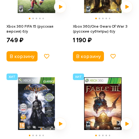
Xbox 360 FIFA 15 (русская
Xbox 360/One Gears Of War 3
версия) б/у
(русские субтитры) б/у
749 ₽
1 190 ₽
В корзину
В корзину
ХИТ
ХИТ