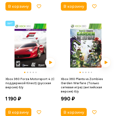
В корзину
В корзину
ХИТ
Xbox 360 Forza Motorsport 4 (С
Xbox 360 Plants vs Zombies
поддержкой Kinect) (русская
Garden Warfare (Только
версия) б/у
сетевая игра) (английская
версия) б/у
1 190 ₽
990 ₽
В корзину
В корзину