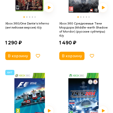
Xbox 360/One Dante's Inferno
Xbox 360 Средиземье Тени
(английская версия) б/у
Мордора (Middle-earth Shadow
of Mordor) (русские субтитры)
б/у
1 290 ₽
1 490 ₽
В корзину
В корзину
ХИТ