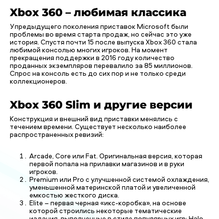
Xbox 360 – любимая классика
У предыдущего поколения приставок Microsoft были
проблемы во время старта продаж, но сейчас это уже
история. Спустя почти 15 после выпуска Xbox 360 стала
любимой консолью многих игроков. На момент
прекращения поддержки в 2016 году количество
проданных экземпляров перевалило за 85 миллионов.
Спрос на консоль есть до сих пор и не только среди
коллекционеров.
Xbox 360 Slim и другие версии
Конструкция и внешний вид приставки менялись с
течением времени. Существует несколько наиболее
распространенных ревизий:
Arcade, Core или Fat. Оригинальная версия, которая
первой попала на прилавки магазинов и в руки
игроков.
Premium или Pro с улучшенной системой охлаждения,
уменьшенной материнской платой и увеличенной
емкостью жесткого диска.
Elite – первая черная «икс-коробка», на основе
которой строились некоторые тематические
издания, выполненные в стиле популярных игр: Halo