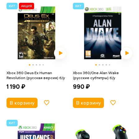
ХИТ
АКЦИЯ
ХИТ
Xbox 360 Deus Ex Human
Xbox 360/One Alan Wake
Revolution (русская версия) б/у
(русские субтитры) б/у
1 190 ₽
990 ₽
В корзину
В корзину
ХИТ