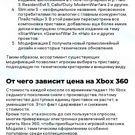
3, ResidentEvil 5, CallofDuty: ModernWarfare 2 и других.
Slim или S – неофициальное название, присвоенное
потребителями по аналогии с главным конкурентом,
Плейстейшн 3. В этой ревизии пересмотрена вся
компоновка приставки, добавлены еще более емкие
диски и выпущены специальные издания на тему
«StarWars», «GearsofWar 3», «Halo 4» и других
проектов.
Модификация Е получила новый прямолинейный
дизайн и некоторые технические обновления.
Таким образом, ассортимент существующих
модификаций позволяет игрокам выбирать приставку,
подходящую по техническим критериям и внешнему виду.
От чего зависит цена на Xbox 360
Стоимость каждой консоли со временем падает. Но Xbox
седьмого поколения сняли с производства, поэтому
количество доступных единиц приставок не растет, а
уменьшается. Этот факт сдерживает и снижение
стоимости.
Кроме того, эта консоль до сих пользуется спросом,
многие приверженцы электронных развлечений хотят
купить Xbox 360, чтобы приобщиться к игровой классике.
Модели с тематическим оформлением особенно
популярны среди коллекционеров.