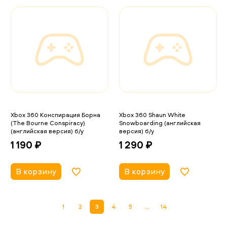
Xbox 360 Конспирация Борна
Xbox 360 Shaun White
(The Bourne Conspiracy)
Snowboarding (английская
(английская версия) б/у
версия) б/у
1 190 ₽
1 290 ₽
В корзину
В корзину
1
2
3
4
5
...
14