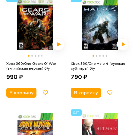
Xbox 360/One Gears Of War
Xbox 360/One Halo 4 (русские
(английская версия) б/у
субтитры) б/у
990 ₽
790 ₽
В корзину
В корзину
ХИТ