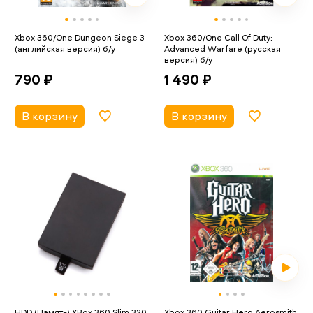
Xbox 360/One Dungeon Siege 3
Xbox 360/One Call Of Duty:
(английская версия) б/у
Advanced Warfare (русская
версия) б/у
790 ₽
1 490 ₽
В корзину
В корзину
HDD (Память) XBox 360 Slim 320
Xbox 360 Guitar Hero Aerosmith