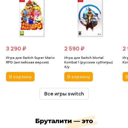
3 290 ₽
2 590 ₽
2
Игра для Switch Super Mario
Игра для Switch Mortal
Игр
RPG (английская версия)
Kombat 1 (русские субтитры)
Kom
б/у
В корзину
В корзину
В
Все игры switch
Бруталити — это