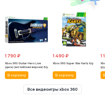
1 790 ₽
1 490 ₽
1 
Xbox 360 Guitar Hero Live
Xbox 360 Super Star Kartz б/у
Xb
(диск) (английская версия) б/у
(ру
В корзину
В корзину
В
Все видеоигры xbox 360