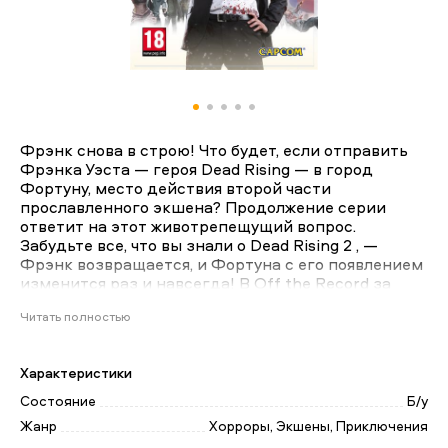
Фрэнк снова в строю! Что будет, если отправить
Фрэнка Уэста — героя Dead Rising — в город
Фортуну, место действия второй части
прославленного экшена? Продолжение серии
ответит на этот животрепещущий вопрос.
Забудьте все, что вы знали о Dead Rising 2 , —
Фрэнк возвращается, и Фортуна с его появлением
изменится раз и навсегда! В Off the Record за
компанию с отважным фоторепортером вы
Читать полностью
столкнетесь с новыми видами зомби. Вам
предстоит собственными руками
сконструировать множество приспособлений для
Характеристики
уничтожения живых мертвецов, разобраться в
хитросплетениях сюжета и изучить районы
Состояние
Б/у
Фортуны, в которых Чаку Грину побывать не
Жанр
Хорроры, Экшены, Приключения
довелось. Вас ждет «Зона Урана» — тематический