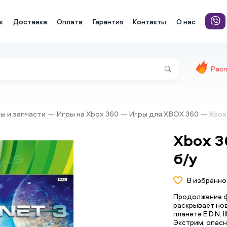
к
Доставка
Оплата
Гарантия
Контакты
О нас
Рас
ры и запчасти
Игры на Xbox 360
Игры для XBOX 360
Xbox
Xbox 3
б/у
В избранно
Продолжение ф
раскрывает но
планете E.D.N. 
Экстрим, опасн