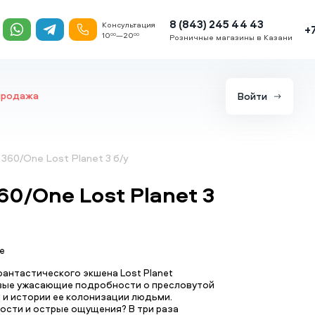
8 (843) 245 44 43
Консультация
+
10
—20
00
00
Розничные магазины в Казани
продажа
Войти
 360/One Lost Planet 3 б/у
60/One Lost Planet 3
е
антастического экшена Lost Planet
вые ужасающие подробности о пресловутой
III и истории ее колонизации людьми.
ости и острые ощущения? В три раза